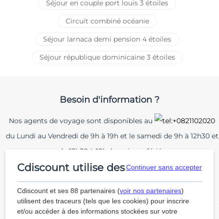
Séjour en couple port louis 3 étoiles
Circuit combiné océanie
Séjour larnaca demi pension 4 étoiles
Séjour république dominicaine 3 étoiles
Besoin d'information ?
Nos agents de voyage sont disponibles au
du Lundi au Vendredi de 9h à 19h et le samedi de 9h à 12h30 et
de 13h30 à 18h, hors jours fériés
Cdiscount utilise des cookies
Continuer sans accepter
Conditions générales de vente
Protection de la vie privée et cookies
Cdiscount et ses 88 partenaires (
voir nos partenaires
)
utilisent des traceurs (tels que les cookies) pour inscrire
et/ou accéder à des informations stockées sur votre