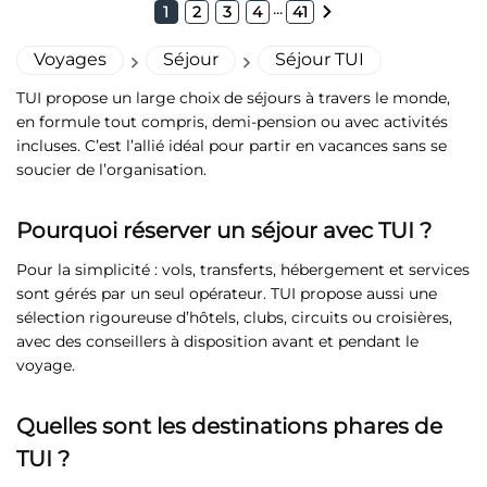
Club Lookéa Laguna Beach - Choix Flex ****
...
1
2
3
4
41
Italie, Palerme
Iconique Club Marmara Sicilia ****
Dès
Voyages
Séjour
Séjour TUI
Durée de
5 à 21 nuits
777€
Tanzanie, Zanzibar
Formule
Tout compris
par personne
TUI propose un large choix de séjours à travers le monde,
Dès
Club Lookéa Kiwengwa Beach Resort - Choix Flex *****
Départ de
12 ville(s)
Durée de
7 à 21 nuits
en formule tout compris, demi-pension ou avec activités
745€
Formule
Tout compris
incluses. C’est l’allié idéal pour partir en vacances sans se
par personne
Départ de
9 ville(s)
Dès
Durée de
5 à 21 nuits
soucier de l’organisation.
1307€
Formule
Tout compris
par personne
Voir toutes nos offres
Départ de
18 ville(s)
Pourquoi réserver un séjour avec TUI ?
Canaries, Tenerife
Voir toutes nos offres
Pour la simplicité : vols, transferts, hébergement et services
Club Lookéa Alua Tenerife ****
sont gérés par un seul opérateur. TUI propose aussi une
sélection rigoureuse d’hôtels, clubs, circuits ou croisières,
Voir toutes nos offres
Dès
Durée de
7 à 14 nuits
715€
avec des conseillers à disposition avant et pendant le
Albanie, Tirana
Formule
Tout compris
voyage.
par personne
Club Lookéa Amélia Mare - Choix Flex *****
Départ de
6 ville(s)
Quelles sont les destinations phares de
Dès
Durée de
4 à 14 nuits
642€
TUI ?
Départ de
16 ville(s)
par personne
Voir toutes nos offres