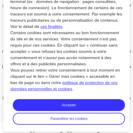
(1) Voir conditions du paiement en 4 fois dans nos Conditions
terminal (ex : données de navigation : pages consultées,
générales de vente. Sous réserve d’acceptation de Cdiscount ou de
heure de connexion). Le fonctionnement de certains de ces
FLOA Bank.
(2) Nous acceptons les chèques vacances sur les réservations de
traceurs est soumis à votre consentement. Par exemple les
séjours et de location en dehors des "Ventes flash" et "Train + Bus".
traceurs publicitaires ou de personnalisation de contenus.
Voir le détail de
ces finalités
.
Un séjour identifié par notre label "Plus responsable"
Certains cookies sont nécessaires au bon fonctionnement
est un séjour qui sera effectué en train. Ce séjour sera
du site et de nos services. Votre consentement n’est pas
donc moins émissif que d’autres effectués avec un
requis pour ces cookies. En cliquant sur « continuer sans
autre moyen de transport (avion, voiture…). En le
choisissant, vous contribuez à réduire les émissions de
accepter » vous refusez les cookies soumis à votre
gaz à effet de serre de votre voyage.
consentement et n’aurez pas accès notamment à des
offres et à des publicités personnalisées.
Les rubriques « Séjour », « Location », « Week-end » et «
Vous pouvez retirer votre consentement à tout moment en
Disneyland Paris » sont gérées par Cdiscount SA, au
cliquant sur le lien « Gérer mes cookies » accessible en
capital de 6 642 912,78 Euros, 120-126 quai de Bacalan
33000 Bordeaux
bas de page ou dans notre
politique de protection de vos
données personnelles et cookies
.
TVA intracommunautaire FR 34 424 059 822 – RCS
Bordeaux 424 059 822 – Immatriculation Atout France
n° IM033190006 – Assurance RCP : GENERALI IARD, 2
Accepter
rue Pillet-Will 75009 Paris / Garant : APST 15 avenue
Carnot 75017 Paris
Paramétrer les cookies