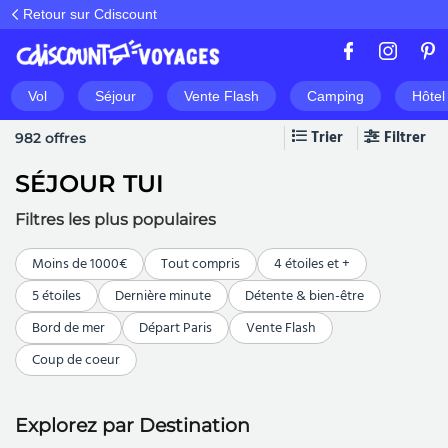
Retour sur Cdiscount
Vol
Séjour
Vente Flash
Camping
Hôtel
Trier
Filtrer
982 offres
SÉJOUR TUI
Filtres les plus populaires
Moins de 1000€
Tout compris
4 étoiles et +
5 étoiles
Dernière minute
Détente & bien-être
Bord de mer
Départ Paris
Vente Flash
Coup de coeur
Explorez par Destination