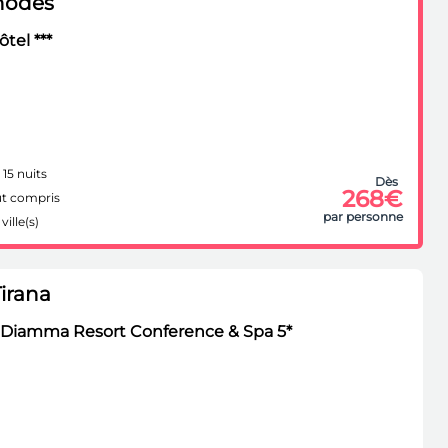
hodes
tel ***
 15 nuits
Dès
268€
t compris
par personne
ville(s)
Tirana
 Diamma Resort Conference & Spa 5*