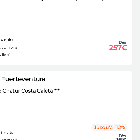
14 nuits
Dès
257€
 compris
ille(s)
 Fuerteventura
Chatur Costa Caleta ***
Jusqu'à -12%
15 nuits
Dès
363€
 compris