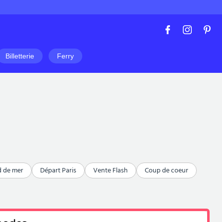
Billetterie
Ferry
d de mer
Départ Paris
Vente Flash
Coup de coeur