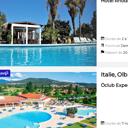
Hôtel Rhodi
Durée de
2 à 
Formule
Dem
Départ de
20 
Italie, Olb
ute
Ôclub Exper
Durée de
7 nu