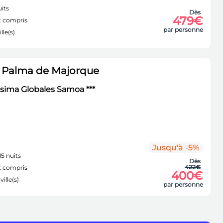
its
Dès
479€
 compris
par personne
lle(s)
 Palma de Majorque
sima Globales Samoa ***
Jusqu'à -5%
15 nuits
Dès
422€
 compris
400€
ville(s)
par personne