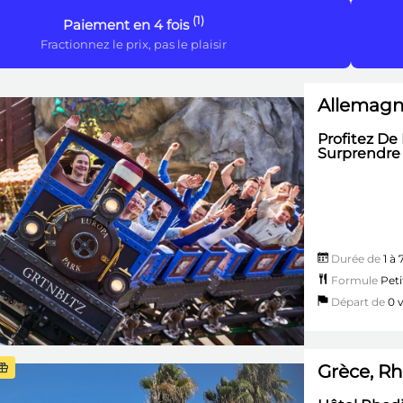
(1)
Paiement en 4 fois
Fractionnez le prix, pas le plaisir
Allemagn
Profitez De
Surprendre P
Durée de
1 à 
Formule
Peti
Départ de
0 v
Grèce, R