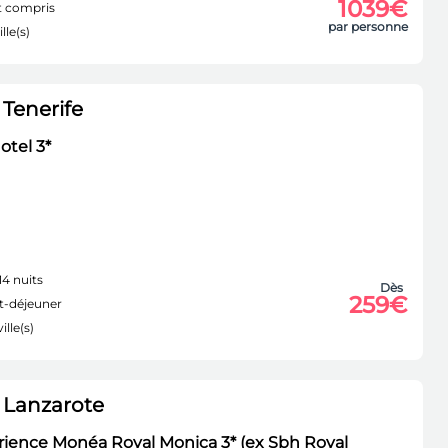
1039€
 compris
par personne
lle(s)
Tenerife
tel 3*
14 nuits
Dès
259€
t-déjeuner
ille(s)
 Lanzarote
ience Monéa Royal Monica 3* (ex Sbh Royal