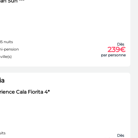
an Sun ***
15 nuits
Dès
239€
i-pension
par personne
ville(s)
ia
ience Cala Fiorita 4*
its
Dès