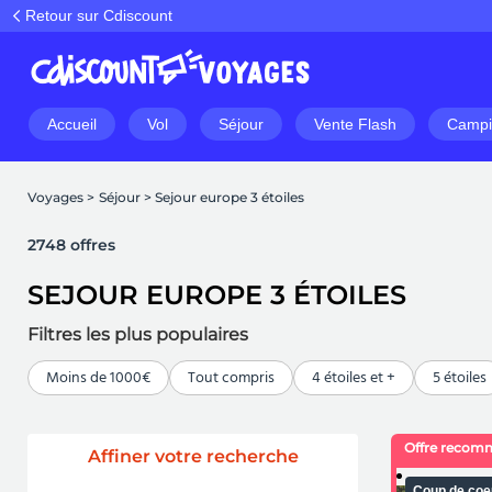
Retour sur Cdiscount
Accueil
Vol
Séjour
Vente Flash
Campi
Voyages
>
Séjour
>
Sejour europe 3 étoiles
2748 offres
SEJOUR EUROPE 3 ÉTOILES
Filtres les plus populaires
Moins de 1000€
Tout compris
4 étoiles et +
5 étoiles
Offre recom
Affiner votre recherche
Coup de coe