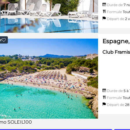
Durée de
7 nu
Formule
Tout
Départ de
2 vi
Espagne,
r
Club Framis
Durée de
5 à 
Formule
Tout
Départ de
28 