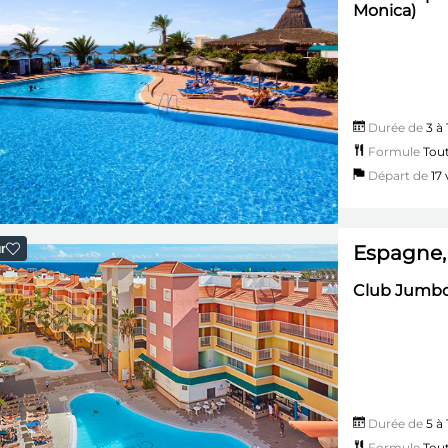
Monica)
Durée de
3 à 
Formule
Tout
Départ de
17 v
Espagne,
r
Club Jumbo 
Durée de
5 à 
Formule
Tout