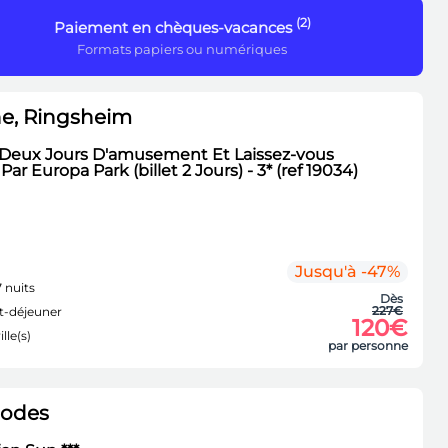
(2)
Paiement en chèques-vacances
Formats papiers ou numériques
e, Ringsheim
 Deux Jours D'amusement Et Laissez-vous
ar Europa Park (billet 2 Jours) - 3* (ref 19034)
Jusqu'à -47%
7 nuits
Dès
227€
t-déjeuner
120€
ille(s)
par personne
hodes