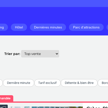
ng
Hôtel
Dernières minutes
Parc d'attractions
Trier par:
Dernière minute
Tarif exclusif
Détente & bien-être
Bor
mandée
ur