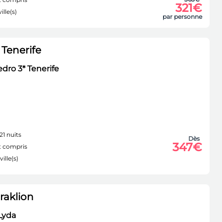
321€
ille(s)
par personne
Tenerife
edro 3* Tenerife
21 nuits
Dès
347€
 compris
ville(s)
raklion
Lyda