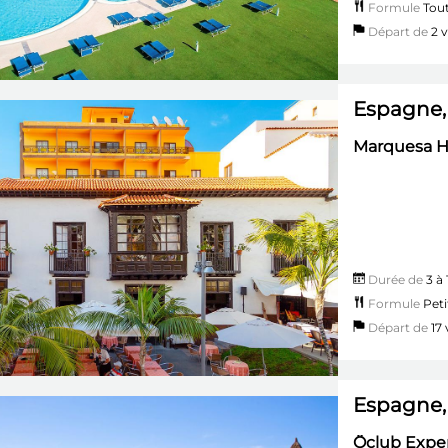
Formule
Tout
Départ de
2 vi
Espagne, 
Marquesa Ho
Durée de
3 à 
Formule
Peti
Départ de
17 v
Espagne,
Ôclub Exper