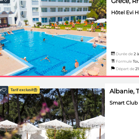
Grèce, R
Hôtel Evi Hô
Durée de
2 à
Formule
Tou
Départ de
21 
Albanie, 
r
Tarif exclusif
Smart Club