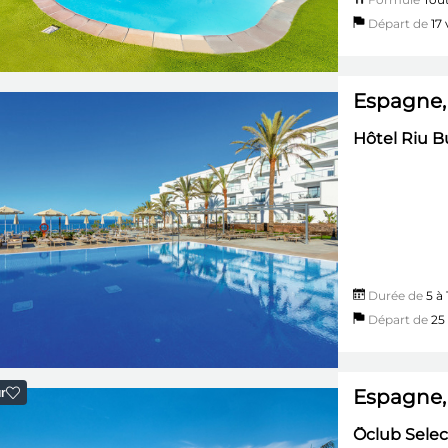
Départ de
17 v
Espagne, 
Hôtel Riu Bu
Durée de
5 à 
Départ de
25 
Espagne,
r
Ôclub Selec