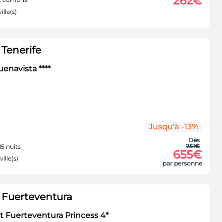
262€
ille(s)
Tenerife
enavista ****
Jusqu'à -13%
Dès
751€
15 nuits
655€
ville(s)
par personne
 Fuerteventura
t Fuerteventura Princess 4*