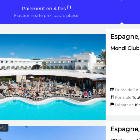
(1)
Paiement en 4 fois
Fractionnez le prix, pas le plaisir
Espagne,
Mondi Club 
Durée de
2 à 
Formule
Tout
Départ de
18 v
Espagne,
r