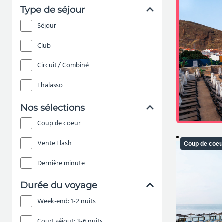
Type de séjour
Séjour
Club
Circuit / Combiné
Thalasso
Nos sélections
Coup de coeur
Vente Flash
Coup de coeu
Dernière minute
Durée du voyage
Week-end: 1-2 nuits
Court séjout: 3-6 nuits