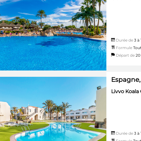
Durée de
3 à 
Formule
Tout
Départ de
20 
Espagne,
Livvo Koala
Durée de
3 à 
Formule
Tout