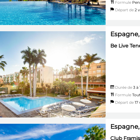
Formule
Pen
Départ de
2 vi
Espagne, 
Be Live Ten
Durée de
3 à 
Formule
Tout
Départ de
17 v
Espagne,
Club Framiss