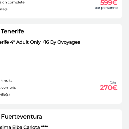
599€
sion complète
par personne
lle(s)
Tenerife
erife 4* Adult Only +16 By Ôvoyages
14 nuits
Dès
270€
 compris
ille(s)
 Fuerteventura
ima Elba Carlota ****