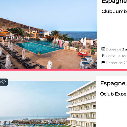
Espagne,
Club Jumbo
Durée de
3 à
Formule
Tou
Départ de
26
Espagne, 
r
Ôclub Exper