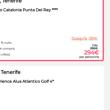
 Tenerife
 Catalonia Punta Del Rey ****
Jusqu'à -25%
 15 nuits
Dès
392€
t compris
294€
 ville(s)
par personne
Tenerife
ience Alua Atlantico Golf 4*