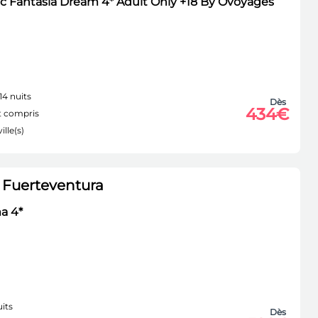
 Fantasia Dream 4* Adult Only +18 By Ôvoyages
14 nuits
Dès
434€
 compris
ille(s)
 Fuerteventura
a 4*
its
Dès