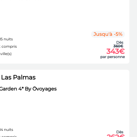
Jusqu'à -5%
15 nuits
Dès
360€
 compris
343€
ville(s)
par personne
 Las Palmas
 Garden 4* By Ôvoyages
14 nuits
Dès
 compris