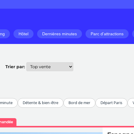
ng
Hôtel
Dernières minutes
Parc d'attractions
Trier par:
 minute
Détente & bien-être
Bord de mer
Départ Paris
mandée