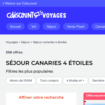
Retour sur Cdiscount
Accueil
Vol
Séjour
Vente Flash
Campi
Voyages
>
Séjour
>
Séjour canaries 4 étoiles
598 offres
SÉJOUR CANARIES 4 ÉTOILES
Filtres les plus populaires
Moins de 1000€
Tout compris
4 étoiles et +
Dernière
Offre recom
Affiner votre recherche