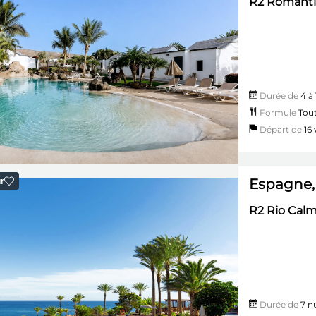
R2 Romantic
Durée de
4 à 
Formule
Tout
Départ de
16 v
Espagne,
r
R2 Rio Calm
Durée de
7 nu