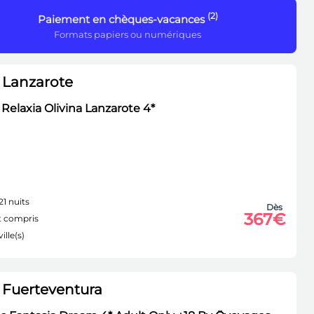
(2)
Paiement en chèques-vacances
Formats papiers ou numériques
 Lanzarote
Relaxia Olivina Lanzarote 4*
21 nuits
Dès
367€
 compris
ille(s)
 Fuerteventura