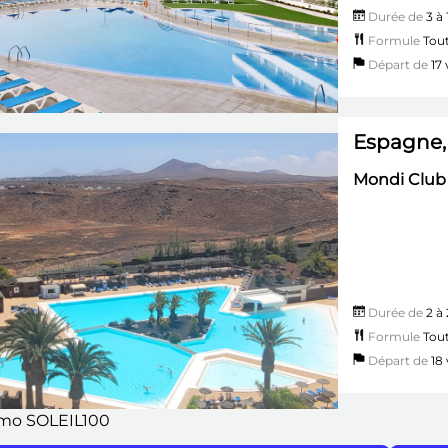
Durée de
3 à 
Formule
Tout
Départ de
17 v
Espagne,
Mondi Club 
Durée de
2 à 
Formule
Tout
Départ de
18 v