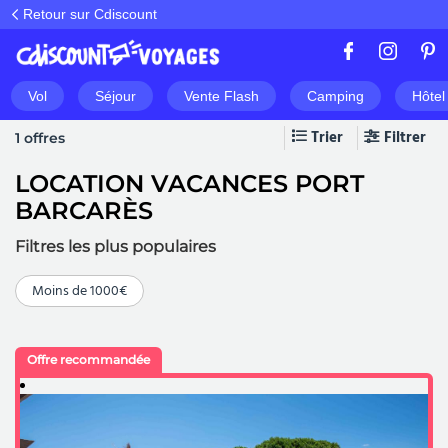
Retour sur Cdiscount
Vol
Séjour
Vente Flash
Camping
Hôtel
Trier
Filtrer
1 offres
LOCATION VACANCES PORT
BARCARÈS
Filtres les plus populaires
Moins de 1000€
Offre recommandée