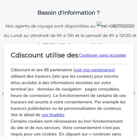
Besoin d'information ?
Nos agents de voyage sont disponibles au
du Lundi au Vendredi de 9h à 19h et le samedi de 9h à 12h30 et
de 13h30 à 18h, hors jours fériés
Cdiscount utilise des cookies
Continuer sans accepter
Conditions générales de vente
Protection de la vie privée et cookies
Cdiscount et ses 88 partenaires (
voir nos partenaires
)
utilisent des traceurs (tels que les cookies) pour inscrire
et/ou accéder à des informations stockées sur votre
(1) Voir conditions du paiement en 4 fois dans nos Conditions
terminal (ex : données de navigation : pages consultées,
générales de vente. Sous réserve d’acceptation de Cdiscount ou de
heure de connexion). Le fonctionnement de certains de ces
FLOA Bank.
traceurs est soumis à votre consentement. Par exemple les
(2) Nous acceptons les chèques vacances sur les réservations de
séjours et de location en dehors des "Ventes flash" et "Train + Bus".
traceurs publicitaires ou de personnalisation de contenus.
Voir le détail de
ces finalités
.
Un séjour identifié par notre label "Plus responsable"
Certains cookies sont nécessaires au bon fonctionnement
est un séjour qui sera effectué en train. Ce séjour sera
du site et de nos services. Votre consentement n’est pas
donc moins émissif que d’autres effectués avec un
requis pour ces cookies. En cliquant sur « continuer sans
autre moyen de transport (avion, voiture…). En le